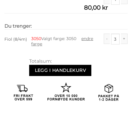
80,00
kr
Hefte 38 antall
Du trenger:
3050
Valgt farge
:
3050
endre
Fiol (8/4m)
farge
Fiol (8/4m) ant
Totalsum:
LEGG I HANDLEKURV