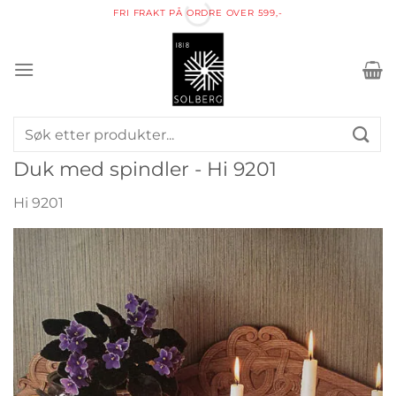
Skip
FRI FRAKT PÅ ORDRE OVER 599,-
to
content
Søk
etter:
Duk med spindler - Hi 9201
Hi 9201