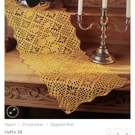
Hjem
/
Produkter
/
Oppskrifter
Hefte 38