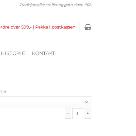
Tradisjonsrike stoffer og garn siden 1818
ordre over 599,- | Pakke i postkassen
 HISTORIE
KONTAKT
fter
Blomsterkjole antall