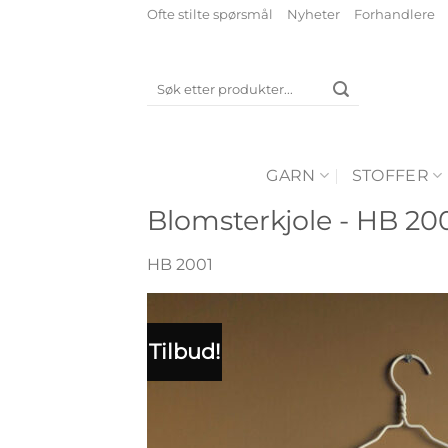
Skip
Ofte stilte spørsmål
Nyheter
Forhandlere
to
content
Søk
etter:
GARN
STOFFER
Blomsterkjole - HB 20
HB 2001
Tilbud!