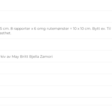
8,5 cm. 8 rapporter x 6 omg rutemønster = 10 x 10 cm. Bytt ev. Til 
asthet.
rkiv av May Britt Bjella Zamori