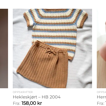
OPPSKRIFTER
OPPSK
Hekleskjørt – HB 2004
Herr
158,00
kr
Fra:
Fra: