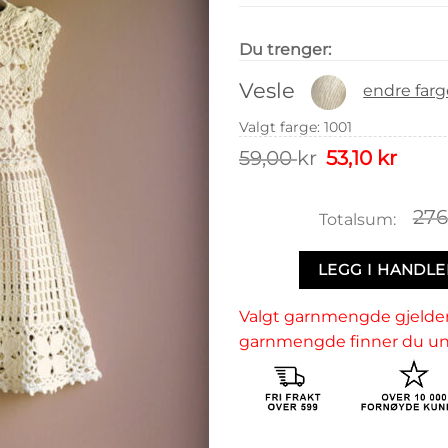
Du trenger:
Vesle
endre farg
Valgt farge
:
1001
Opprinnelig
Nåvære
59,00
kr
53,10
kr
pris
pris
var:
er:
59,00 kr.
53,10 kr.
276
Totalsum:
LEGG I HANDL
Valgt garnmengde gjelder
garnmengde finner du und