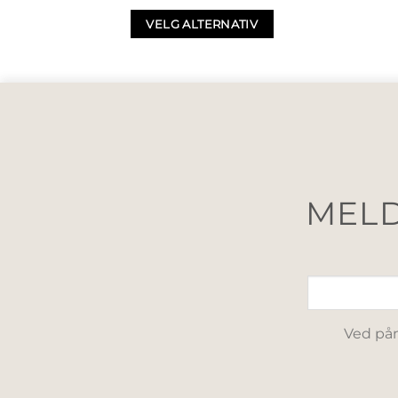
VELG ALTERNATIV
MELD
Ved påm