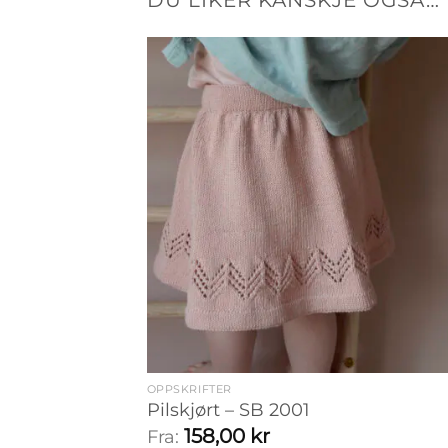
DU LIKER KANSKJE OGSÅ…
OPPSKRIFTER
Pilskjørt – SB 2001
158,00
kr
Fra: