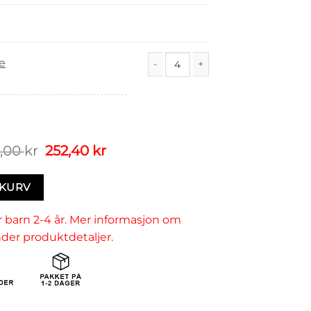
e
Vesle antall
nde
,00
kr
252,40
kr
EKURV
 barn 2-4 år. Mer informasjon om
er produktdetaljer.