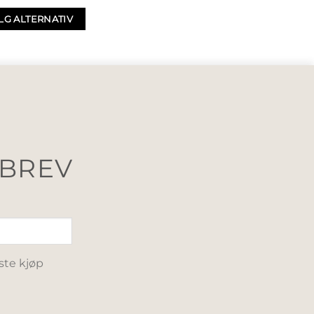
LG ALTERNATIV
SBREV
ste kjøp