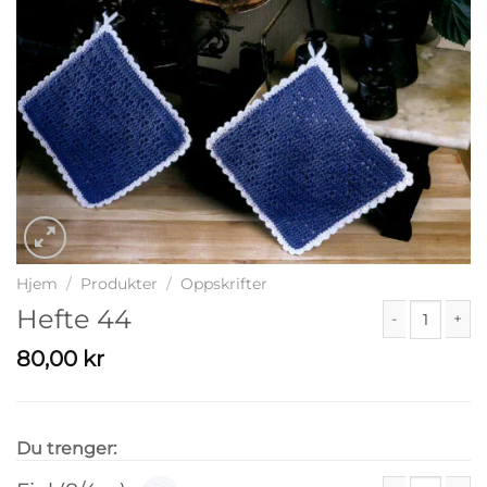
Hjem
/
Produkter
/
Oppskrifter
Hefte 44
Hefte 44 antal
80,00
kr
Du trenger: