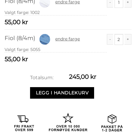
Fiol (8/4m)
endre farge
Fiol (8/4m) ant
Valgt farge
:
1002
55,00
kr
Fiol (8/4m)
endre farge
Fiol (8/4m) ant
Valgt farge
:
5055
55,00
kr
245,00
kr
Totalsum:
LEGG I HANDLEKURV
Fargen på bildet er utgått.