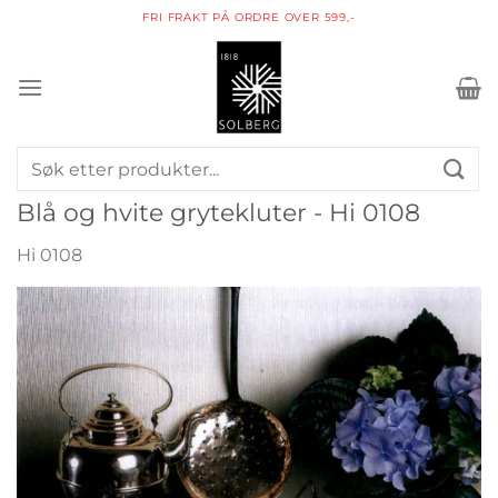
Skip
9,-
PAKKE I POSTKASSEN
to
content
Søk
etter:
Blå og hvite grytekluter - Hi 0108
Hi 0108