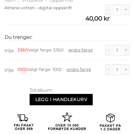
Hjem
/
Produkter
/
Oppskrifter
Athene-votten - digital oppskrift
40,00
kr
Athene-votten -
Du trenger:
5360
Valgt farge
:
5360
endre farge
Vilja
Vilja antall
1002
Valgt farge
:
1002
endre farge
Vilja
Vilja antall
Totalsum:
LEGG I HANDLEKURV