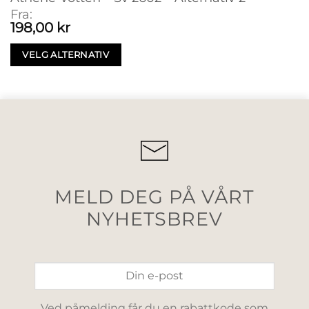
Fra:
198,00
kr
VELG ALTERNATIV
MELD DEG PÅ VÅRT
NYHETSBREV
Ved påmelding får du en rabattkode som