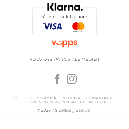
FØLG OSS PÅ SOSIALE MEDIER
OFTE STILTE SPØRSMÅL
NYHETER
FORHANDLERE
COOKIES OG PERSONVERN
BETINGELSER
© 2026 AS Solberg Spinderi