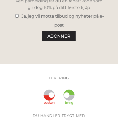
Ved påmelding får du en rabattkode som
gir deg 10% på ditt første kjøp
Ja, jeg vil motta tilbud og nyheter på e-
post
LEVERING
DU HANDLER TRYGT MED