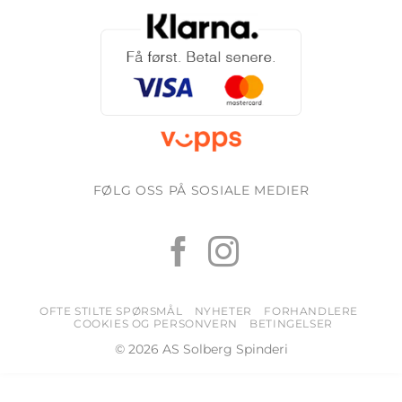
FØLG OSS PÅ SOSIALE MEDIER
OFTE STILTE SPØRSMÅL
NYHETER
FORHANDLERE
COOKIES OG PERSONVERN
BETINGELSER
© 2026 AS Solberg Spinderi